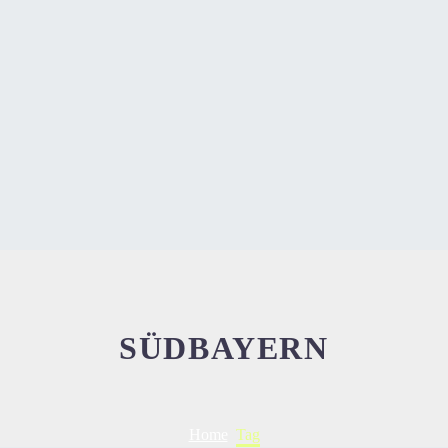
SÜDBAYERN
Home
Tag