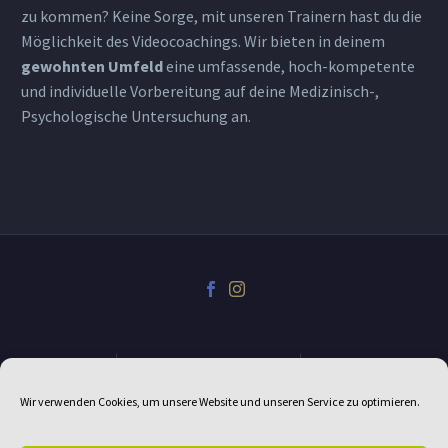
zu kommen? Keine Sorge, mit unseren Trainern hast du die
Möglichkeit des Videocoachings. Wir bieten in deinem
gewohnten Umfeld
eine umfassende, hoch-kompetente
und individuelle Vorbereitung auf deine Medizinisch-,
Psychologische Untersuchung an.
Kontakt
Haftungsausschluss
Datenschutz
Wir verwenden Cookies, um unsere Website und unseren Service zu optimieren.
Impressum
Cookie-Richtlinie (EU)
Antigewalttherapie.de